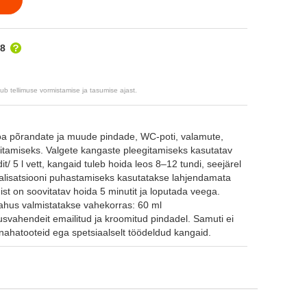
.8
 tellimuse vormistamise ja tasumise ajast.
toa põrandate ja muude pindade, WC-poti, valamute,
tamiseks. Valgete kangaste pleegitamiseks kasutatav
/ 5 l vett, kangaid tuleb hoida leos 8–12 tundi, seejärel
analisatsiooni puhastamiseks kasutatakse lahjendamata
t on soovitatav hoida 5 minutit ja loputada veega.
ahus valmistatakse vahekorras: 60 ml
svahendeit emailitud ja kroomitud pindadel. Samuti ei
id, nahatooteid ega spetsiaalselt töödeldud kangaid.