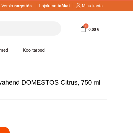
Verslo
narystės
Lojalumo
taškai
Minu konto
0
0,00 €
dmed
Koolitarbed
svahend DOMESTOS Citrus, 750 ml