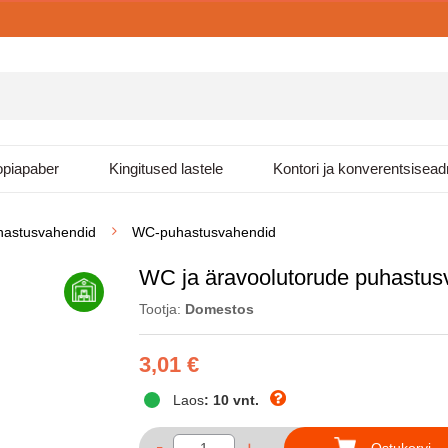
piapaber
Kingitused lastele
Kontori ja konverentsisea
hastusvahendid
WC-puhastusvahendid
WC ja äravoolutorude puhastu
Tootja:
Domestos
3,01 €
Laos
: 10 vnt.
-
Ostukorvi