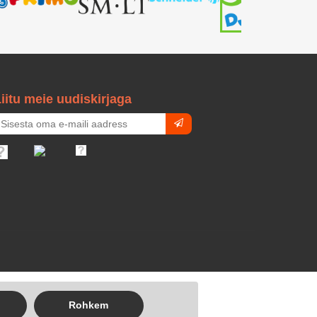
iitu meie uudiskirjaga
Rohkem