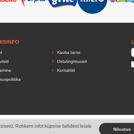
MISINFO
L
st
Kauba tarne
iisid
Ostutingimused
amine
Kontaktid
suspoliitika
seid. Rohkem infot küpsise failidest leiate
Nõustun