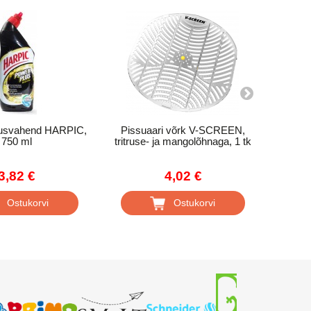
usvahend HARPIC,
Pissuaari võrk V-SCREEN,
Piss
750 ml
tritruse- ja mangolõhnaga, 1 tk
oo
3,82 €
4,02 €
Ostukorvi
Ostukorvi