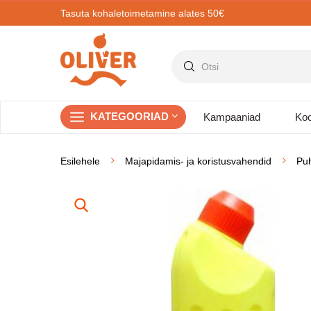
Tasuta kohaletoimetamine alates 50€
KATEGOORIAD
Kampaaniad
Koo
Esilehele
Majapidamis- ja koristusvahendid
Pu