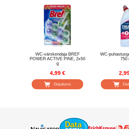
WC-värskendaja BREF
WC-puhastusge
POWER ACTIVE PINE, 2x50
750 
g
4,99 €
2,9
Ostukorvi
Ost