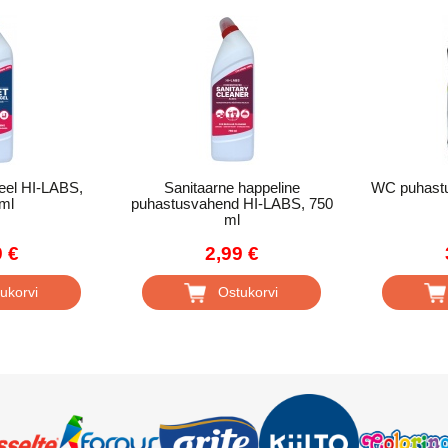
el HI-LABS,
Sanitaarne happeline
WC puhast
ml
puhastusvahend HI-LABS, 750
ml
9 €
2,99 €
ukorvi
Ostukorvi