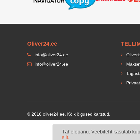
Oliver24.ee
TELLI
info@oliver24.ee
Oliveri
info@oliver24.ee
Maksev
Tagast
Privaat
© 2018 oliver24.ee. Kõik õigused kaitstud.
Tähelepanu. Veebileht kasutab küpsi
siit.