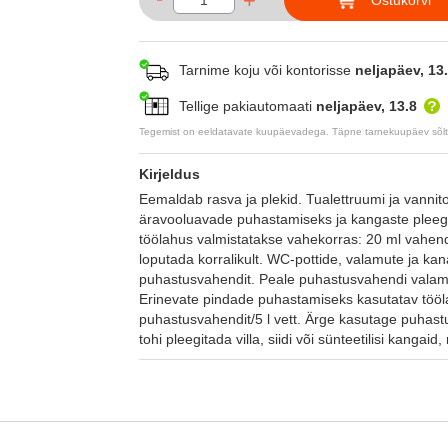
+
Tarnime koju või kontorisse
neljapäev, 13
Tellige pakiautomaati
neljapäev, 13.8
Tegemist on eeldatavate kuupäevadega. Täpne tarnekuupäev sõltub
Kirjeldus
Eemaldab rasva ja plekid. Tualettruumi ja vanni
äravooluavade puhastamiseks ja kangaste pleegi
töölahus valmistatakse vahekorras: 20 ml vahendit
loputada korralikult. WC-pottide, valamute ja k
puhastusvahendit. Peale puhastusvahendi valamis
Erinevate pindade puhastamiseks kasutatav tööl
puhastusvahendit/5 l vett. Ärge kasutage puhastu
tohi pleegitada villa, siidi või sünteetilisi kanga