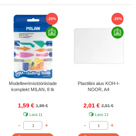
-20%
-20%
Modelleerimistööriistade
Plastiliini alus KOH-I-
komplekt MILAN, 8 tk
NOOR, A4
1,59 €
2,01 €
1,99 €
2,51 €
Laos
11
Laos
13
-
+
-
+