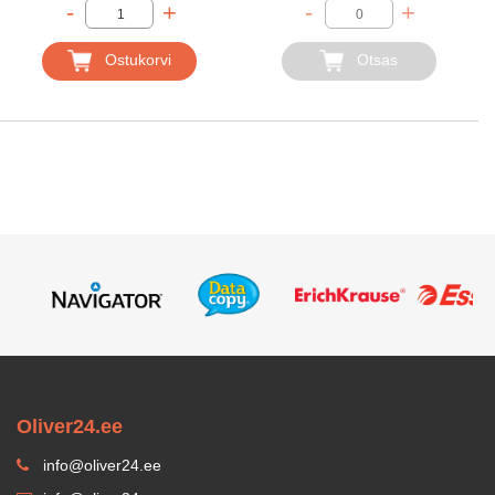
-
+
-
+
Ostukorvi
Otsas
Oliver24.ee
info@oliver24.ee