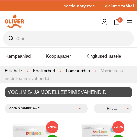
Verslo
narystės
Lojalumo
taškai
0
Kampaaniad
Koopiapaber
Kingitused lastele
Esilehele
Koolitarbed
Loovharidus
Voolimis- ja
modelleerimisvahendid
VOOLIMIS- JA MODELLEERIMISVAHENDID
Filtrai
Toote nimetus: A - Y
-20%
-20%