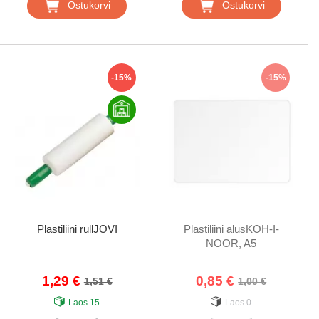
Ostukorvi
Ostukorvi
-15%
-15%
Plastiliini rullJOVI
Plastiliini alusKOH-I-
NOOR, A5
1,29 €
0,85 €
1,51 €
1,00 €
Laos
15
Laos
0