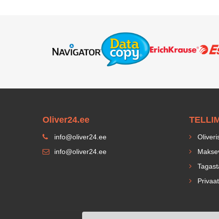
Oliver24.ee
TELLI
info@oliver24.ee
Oliveri
info@oliver24.ee
Maksev
Tagast
Privaat