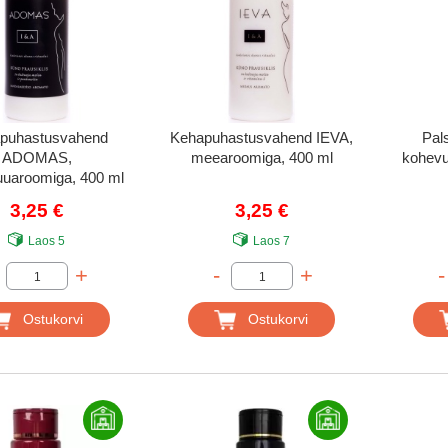
puhastusvahend
Kehapuhastusvahend IEVA,
Pal
ADOMAS,
meearoomiga, 400 ml
kohevu
uuaroomiga, 400 ml
3,25 €
3,25 €
Laos
5
Laos
7
+
-
+
-
Ostukorvi
Ostukorvi