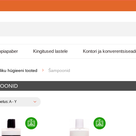
piapaber
Kingitused lastele
Kontori ja konverentsisea
kliku hügieeni tooted
Šampoonid
OONID
etus: A - Y