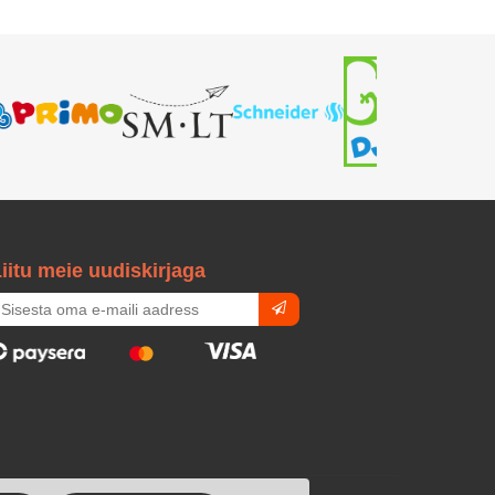
iitu meie uudiskirjaga