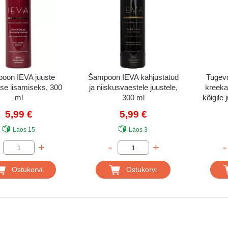
oon IEVA juuste
Šampoon IEVA kahjustatud
Tugev
se lisamiseks, 300
ja niiskusvaestele juustele,
kreeka 
ml
300 ml
kõigile
5,99 €
5,99 €
Laos
15
Laos
3
+
-
+
-
Ostukorvi
Ostukorvi