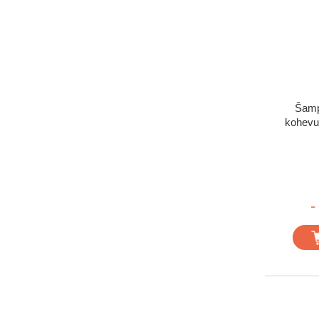
Šamp
kohevu
-