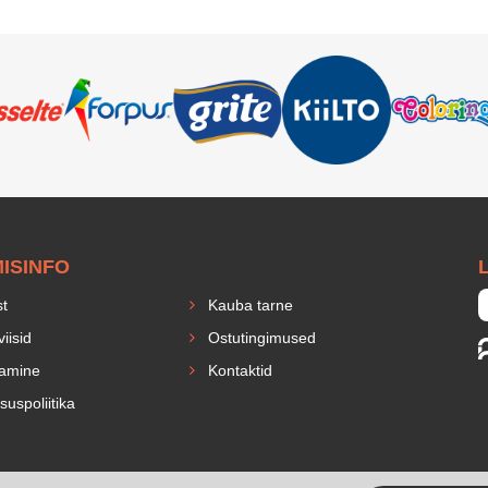
MISINFO
L
st
Kauba tarne
iisid
Ostutingimused
amine
Kontaktid
suspoliitika