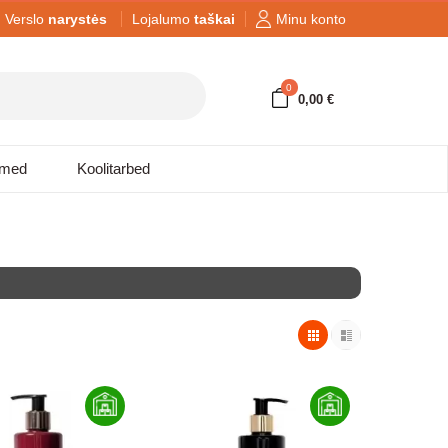
Verslo
narystės
Lojalumo
taškai
Minu konto
0
0,00 €
dmed
Koolitarbed