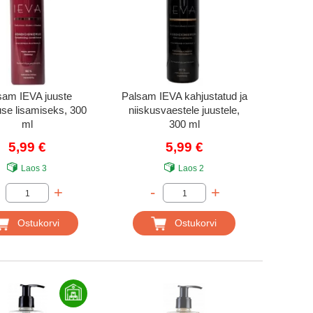
sam IEVA juuste
Palsam IEVA kahjustatud ja
se lisamiseks, 300
niiskusvaestele juustele,
ml
300 ml
5,99 €
5,99 €
Laos
3
Laos
2
+
-
+
Ostukorvi
Ostukorvi