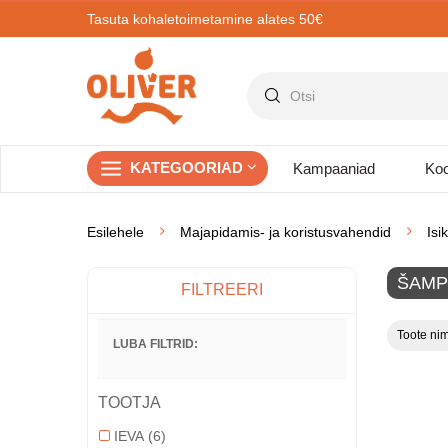
Tasuta kohaletoimetamine alates 50€
KATEGOORIAD
Kampaaniad
Koo
Esilehele
Majapidamis- ja koristusvahendid
Isi
ŠAMP
FILTREERI
Toote nim
LUBA FILTRID:
TOOTJA
IEVA
(6)