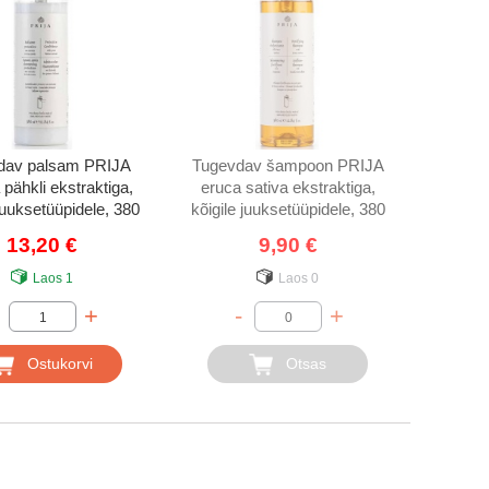
dav palsam PRIJA
Tugevdav šampoon PRIJA
pähkli ekstraktiga,
eruca sativa ekstraktiga,
 juuksetüüpidele, 380
kõigile juuksetüüpidele, 380
ml
ml
13,20 €
9,90 €
Laos
1
Laos
0
+
-
+
Ostukorvi
Otsas