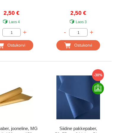
2,50 €
2,50 €
Laos
4
Laos
3
+
-
+
Ostukorvi
Ostukorvi
-30%
ber, jooneline, MG
Siidine pakkepaber,