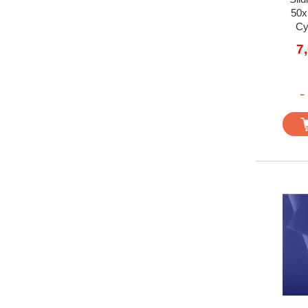
50x
Cy
7
-