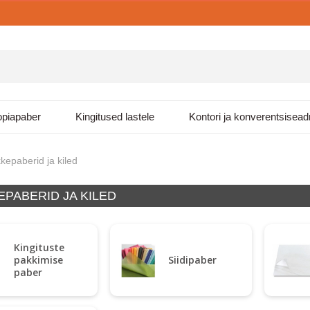
piapaber
Kingitused lastele
Kontori ja konverentsisea
kepaberid ja kiled
EPABERID JA KILED
Kingituste
pakkimise
Siidipaber
paber