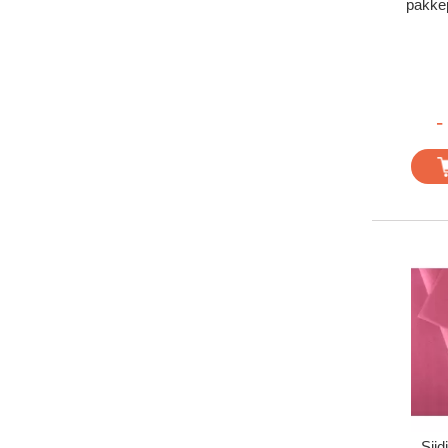
pakke
-
Siid