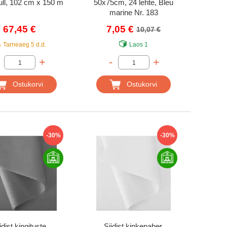
rull, 102 cm x 150 m
50x75cm, 24 lehte, Bleu
marine Nr. 183
67,45 €
7,05 €
10,07 €
Tarneaeg
5 d.d.
Laos
1
+
-
+
Ostukorvi
Ostukorvi
-30%
-30%
idist kingituste
Siidist kinkepaber,