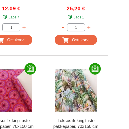
12,09 €
25,20 €
Laos
7
Laos
1
+
-
+
Ostukorvi
Ostukorvi
suslik kingituste
Luksuslik kingituste
paber, 70x150 cm
pakkepaber, 70x150 cm