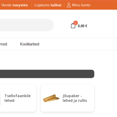
Verslo
narystės
Lojalumo
taškai
Minu konto
0
0,00 €
dmed
Koolitarbed
Tsellofaankile
Jõupaber -
lehed
lehed ja rullis