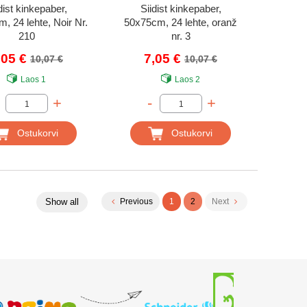
dist kinkepaber,
Siidist kinkepaber,
, 24 lehte, Noir Nr.
50x75cm, 24 lehte, oranž
210
nr. 3
,05 €
7,05 €
10,07 €
10,07 €
Laos
1
Laos
2
+
-
+
Ostukorvi
Ostukorvi
Show all
Previous
1
2
Next