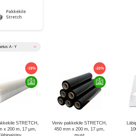
Pakkekile
Stretch
etus: A - Y
-18%
-20%
akkekile STRETCH,
Veniv pakkekile STRETCH,
Läbi
 x 200 m, 17 µm,
450 mm x 200 m, 17 µm,
10
läbipaistev
must