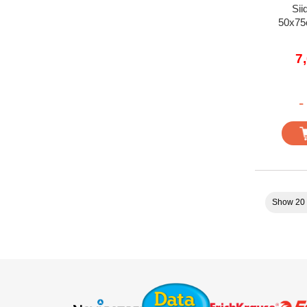
Sii
50x75c
7
-
Show 20 