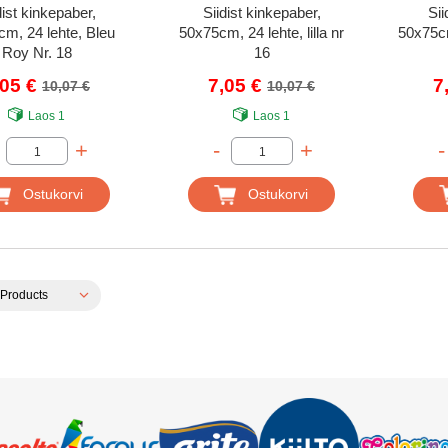
dist kinkepaber,
Siidist kinkepaber,
Sii
m, 24 lehte, Bleu
50x75cm, 24 lehte, lilla nr
50x75cm
Roy Nr. 18
16
,05 €
7,05 €
7
10,07 €
10,07 €
Laos
1
Laos
1
+
-
+
-
Ostukorvi
Ostukorvi
Products