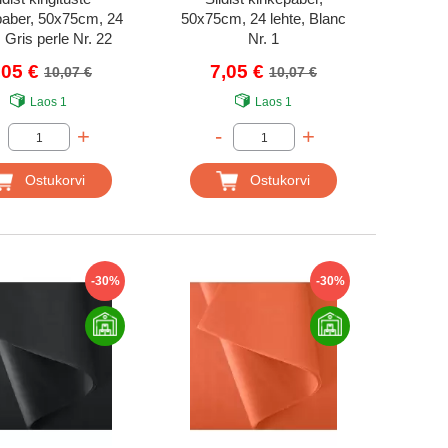
aber, 50x75cm, 24
50x75cm, 24 lehte, Blanc
, Gris perle Nr. 22
Nr. 1
,05 €
7,05 €
10,07 €
10,07 €
Laos
1
Laos
1
+
-
+
Ostukorvi
Ostukorvi
-30%
-30%