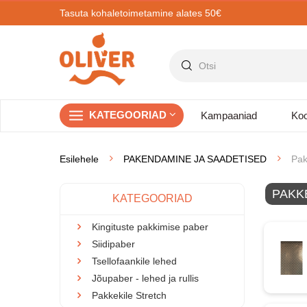
Tasuta kohaletoimetamine alates 50€
KATEGOORIAD
Kampaaniad
Koo
Esilehele
PAKENDAMINE JA SAADETISED
Pak
PAKK
KATEGOORIAD
Kingituste pakkimise paber
Siidipaber
Tsellofaankile lehed
Jõupaber - lehed ja rullis
Pakkekile Stretch