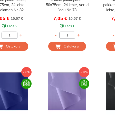
75cm, 24 lehte,
50x75cm, 24 lehte, Vert d
pakkep
clamen Nr. 82
´eau Nr. 73
lehte
,05 €
7,05 €
7
10,07 €
10,07 €
Laos
5
Laos
1
+
-
+
-
Ostukorvi
Ostukorvi
-30%
-30%