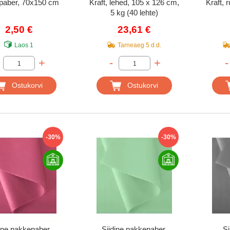
paber, 70x150 cm
Kraft, lehed, 105 x 126 cm,
Kraft, 
5 kg (40 lehte)
2,50 €
23,61 €
Laos
1
Tarneaeg
5 d.d.
+
-
+
-
Ostukorvi
Ostukorvi
-30%
-30%
ine pakkepaber,
Siidine pakkepaber,
Si