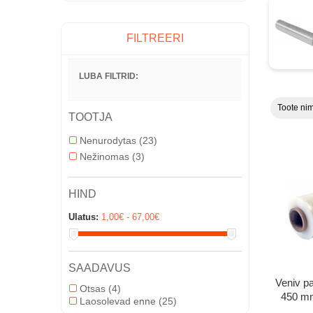
FILTREERI
LUBA FILTRID:
Toote nim
TOOTJA
Nenurodytas
(23)
Nežinomas
(3)
HIND
Ulatus:
1,00€ - 67,00€
SAADAVUS
Veniv p
Otsas
(4)
450 mm
Laosolevad enne
(25)