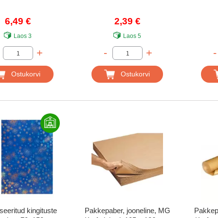
6,49 €
2,39 €
Laos
3
Laos
5
+
-
+
-
Ostukorvi
Ostukorvi
seeritud kingituste
Pakkepaber, jooneline, MG
Pakkepa