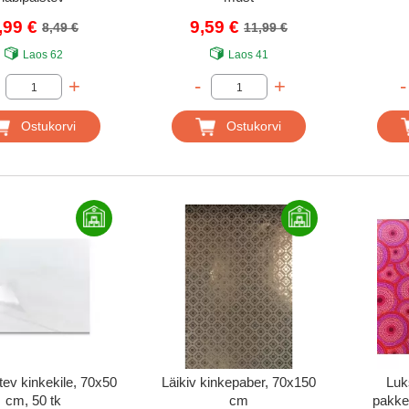
,99 €
9,59 €
8,49 €
11,99 €
Laos
62
Laos
41
+
-
+
-
Ostukorvi
Ostukorvi
tev kinkekile, 70x50
Läikiv kinkepaber, 70x150
Luk
cm, 50 tk
cm
pakke