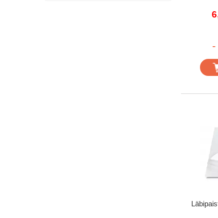
6
-
Läbipais