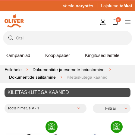
Verslo
narystės
Lojalumo
taškai
0
Kampaaniad
Koopiapaber
Kingitused lastele
Esilehele
Dokumentide ja esemete hoiustamine
Dokumentide säilitamine
Kiletaskutega kaaned
KILETASKUTEGA KAANED
Filtrai
Toote nimetus: A - Y