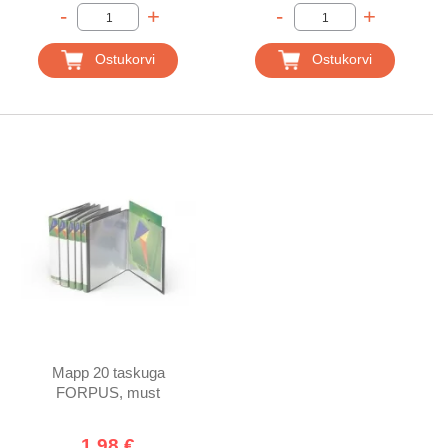
-
+
-
+
Ostukorvi
Ostukorvi
Mapp 20 taskuga
FORPUS, must
1,98 €