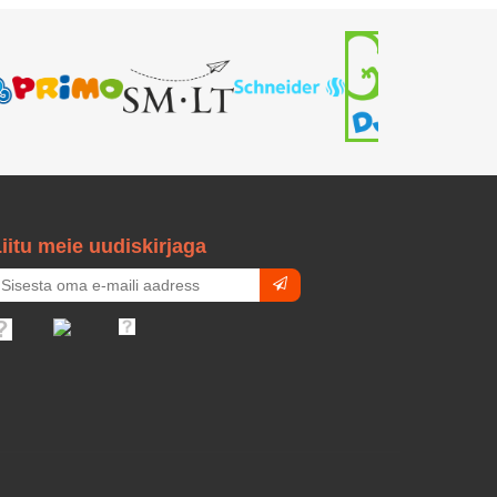
iitu meie uudiskirjaga