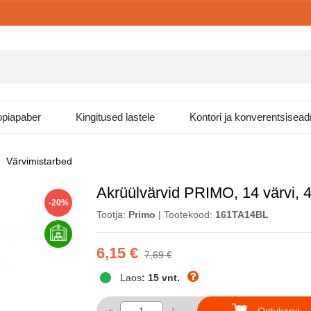
piapaber
Kingitused lastele
Kontori ja konverentsisea
Värvimistarbed
Akrüülvärvid PRIMO, 14 värvi, 4
-20%
Tootja:
Primo
| Tootekood:
161TA14BL
6,15 €
7,69 €
Laos
: 15 vnt.
-
Ostukorvi