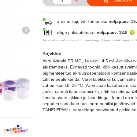
+
Tarnime koju või kontorisse
neljapäev, 13
Tellige pakiautomaati
neljapäev, 13.8
Tegemist on eeldatavate kuupäevadega. Täpne tarnekuupäev sõltub
Kirjeldus
Akrüülvärvid PRIMO, 14 värvi, 4,5 ml. Akrüülvärv
alustamiseks. Erinevad toonid, kõik kasutusvalmi
pigmenteeritud akrüülsuspensiooni kontsentratsio
Lihtne peale kanda. Värvi täielikuks kuivamisek
vahemikus 18–25 °C. Värvi saab kasutada mistah
jaoks, samuti kaunistamiseks, näiteks dekupaažik
kasutatavate lakkide ja lisanditega. Toonid on in
segades saab luua uusi harmoonilisi ja säravaid t
TÄHELEPANU: eemaldage soovimatud plekid kohe