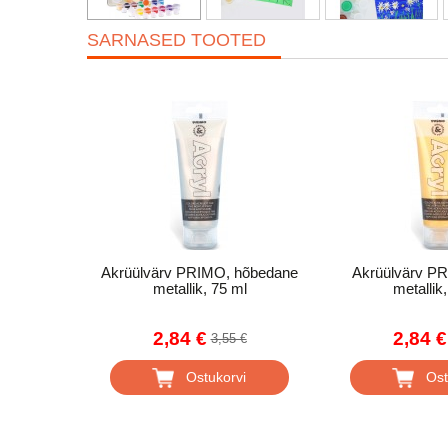
SARNASED TOOTED
Akrüülvärv PRIMO, hõbedane
Akrüülvärv PR
metallik, 75 ml
metallik
2,84 €
2,84 €
3,55 €
Ostukorvi
Ost