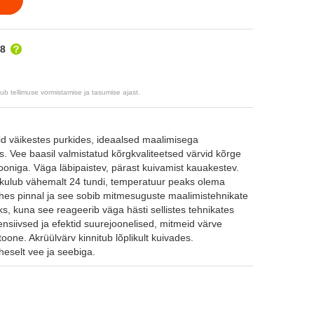
.8
 tellimuse vormistamise ja tasumise ajast.
id väikestes purkides, ideaalsed maalimisega
s. Vee baasil valmistatud kõrgkvaliteetsed värvid kõrge
oniga. Väga läbipaistev, pärast kuivamist kauakestev.
s kulub vähemalt 24 tundi, temperatuur peaks olema
es pinnal ja see sobib mitmesuguste maalimistehnikate
s, kuna see reageerib väga hästi sellistes tehnikates
tensiivsed ja efektid suurejoonelised, mitmeid värve
oone. Akrüülvärv kinnitub lõplikult kuivades.
selt vee ja seebiga.