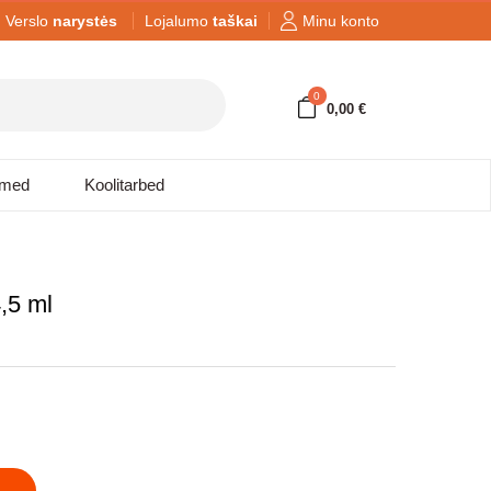
Verslo
narystės
Lojalumo
taškai
Minu konto
0
0,00 €
dmed
Koolitarbed
,5 ml