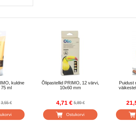
IMO, kuldne
Õlipastellid PRIMO, 12 värvi,
Puidust
, 75 ml
10x60 mm
väikeste
4,71 €
21,
3,55 €
5,89 €
ukorvi
Ostukorvi