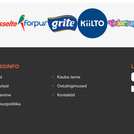
MISINFO
L
st
Kauba tarne
iisid
Ostutingimused
amine
Kontaktid
suspoliitika