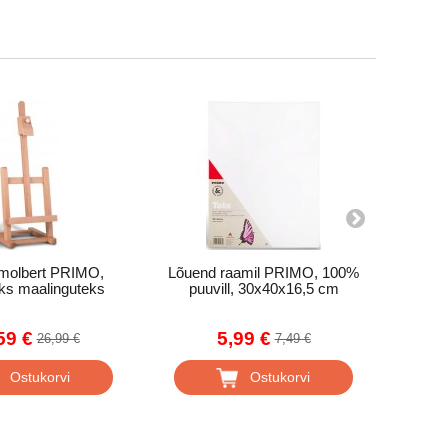
 molbert PRIMO,
Lõuend raamil PRIMO, 100%
Lõuen
ks maalinguteks
puuvill, 30x40x16,5 cm
pu
59 €
5,99 €
26,99 €
7,49 €
Ostukorvi
Ostukorvi