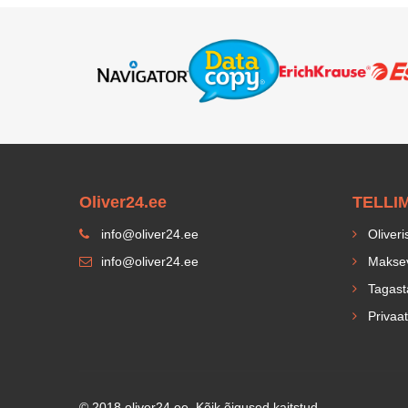
Oliver24.ee
TELLI
info@oliver24.ee
Oliveri
info@oliver24.ee
Maksev
Tagast
Privaat
© 2018 oliver24.ee. Kõik õigused kaitstud.