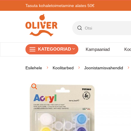
Tasuta kohaletoimetamine alates 50€
KATEGOORIAD
Kampaaniad
Koo
Esilehele
Koolitarbed
Joonistamisvahendid