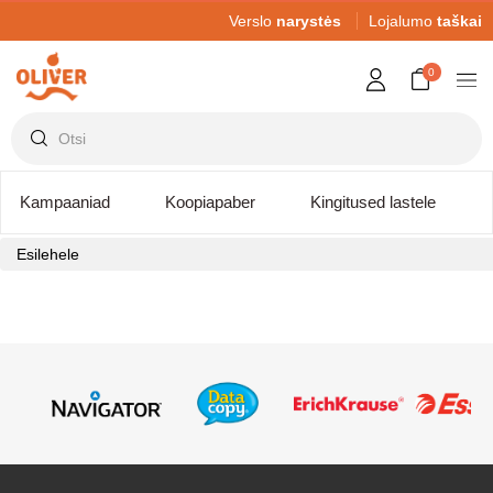
Verslo
narystės
Lojalumo
taškai
0
Kampaaniad
Koopiapaber
Kingitused lastele
Esilehele