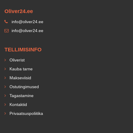
Oliver24.ee
info@oliver24.ee
info@oliver24.ee
TELLIMISINFO
Oliverist
Kauba tarne
Makseviisid
Ostutingimused
Tagastamine
Kontaktid
Privaatsuspoliitika